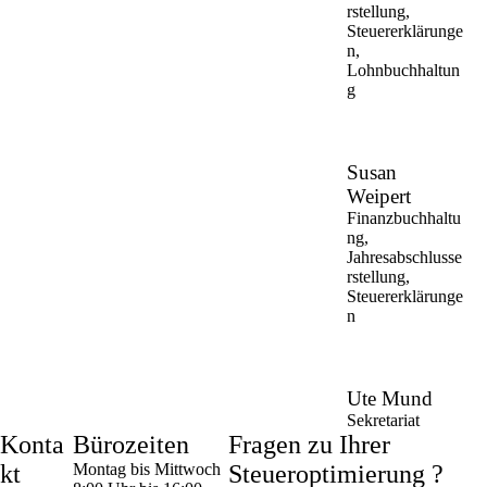
rstellung,
Steuererklärunge
n,
Lohnbuchhaltun
g
Susan
Weipert
Finanzbuchhaltu
ng,
Jahresabschlusse
rstellung,
Steuererklärunge
n
Ute Mund
Sekretariat
Konta
Bürozeiten
Fragen zu Ihrer
kt
Montag bis Mittwoch
Steueroptimierung ?