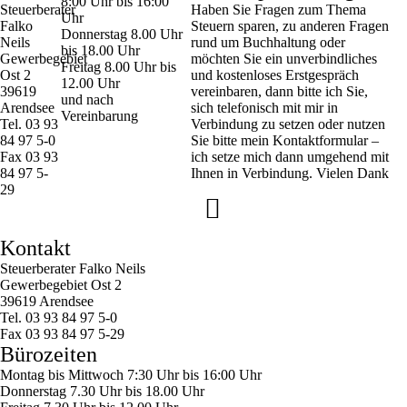
8:00 Uhr bis 16:00
Steuerberater
Haben Sie Fragen zum Thema
Uhr
Falko
Steuern sparen, zu anderen Fragen
Donnerstag 8.00 Uhr
Neils
rund um Buchhaltung oder
bis 18.00 Uhr
Gewerbegebiet
möchten Sie ein unverbindliches
Freitag 8.00 Uhr bis
Ost 2
und kostenloses Erstgespräch
12.00 Uhr
39619
vereinbaren, dann bitte ich Sie,
und nach
Arendsee
sich telefonisch mit mir in
Vereinbarung
Tel. 03 93
Verbindung zu setzen oder nutzen
84 97 5-0
Sie bitte mein Kontaktformular –
Fax 03 93
ich setze mich dann umgehend mit
84 97 5-
Ihnen in Verbindung. Vielen Dank
29
Kontakt
Steuerberater Falko Neils
Gewerbegebiet Ost 2
39619 Arendsee
Tel. 03 93 84 97 5-0
Fax 03 93 84 97 5-29
Bürozeiten
Montag bis Mittwoch 7:30 Uhr bis 16:00 Uhr
Donnerstag 7.30 Uhr bis 18.00 Uhr